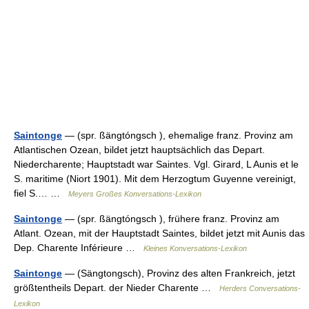
Saintonge
— (spr. ßängtóngsch ), ehemalige franz. Provinz am
Atlantischen Ozean, bildet jetzt hauptsächlich das Depart.
Niedercharente; Hauptstadt war Saintes. Vgl. Girard, L Aunis et le
S. maritime (Niort 1901). Mit dem Herzogtum Guyenne vereinigt,
fiel S.… …
Meyers Großes Konversations-Lexikon
Saintonge
— (spr. ßängtóngsch ), frühere franz. Provinz am
Atlant. Ozean, mit der Hauptstadt Saintes, bildet jetzt mit Aunis das
Dep. Charente Inférieure …
Kleines Konversations-Lexikon
Saintonge
— (Sängtongsch), Provinz des alten Frankreich, jetzt
größtentheils Depart. der Nieder Charente …
Herders Conversations-
Lexikon