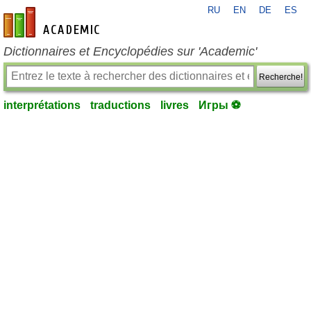
RU
EN
DE
ES
fr-academic.com
Dictionnaires et Encyclopédies sur 'Academic'
Recherche!
interprétations
traductions
livres
Игры ⚽