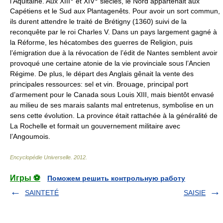
l’Aquitaine. Aux XIII
et XIV
siècles, le Nord appartenait aux
Capétiens et le Sud aux Plantagenêts. Pour avoir un sort commun,
ils durent attendre le traité de Brétigny (1360) suivi de la
reconquête par le roi Charles V. Dans un pays largement gagné à
la Réforme, les hécatombes des guerres de Religion, puis
l’émigration due à la révocation de l’édit de Nantes semblent avoir
provoqué une certaine atonie de la vie provinciale sous l’Ancien
Régime. De plus, le départ des Anglais gênait la vente des
principales ressources: sel et vin. Brouage, principal port
d’armement pour le Canada sous Louis XIII, mais bientôt envasé
au milieu de ses marais salants mal entretenus, symbolise en un
sens cette évolution. La province était rattachée à la généralité de
La Rochelle et formait un gouvernement militaire avec
l’Angoumois.
Encyclopédie Universelle
.
2012
.
Игры ⚽
Поможем решить контрольную работу
SAINTETÉ
SAISIE